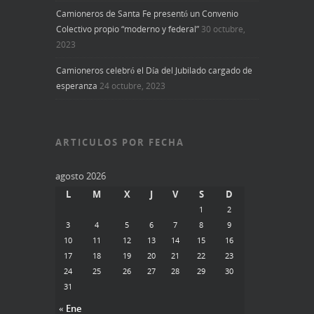
Camioneros de Santa Fe presentó un Convenio
Colectivo propio “moderno y federal”
30 octubre,
2023
Camioneros celebró el Día del Jubilado cargado de
esperanza
24 octubre, 2023
ARTICULOS POR FECHA
agosto 2026
L
M
X
J
V
S
D
1
2
3
4
5
6
7
8
9
10
11
12
13
14
15
16
17
18
19
20
21
22
23
24
25
26
27
28
29
30
31
« Ene