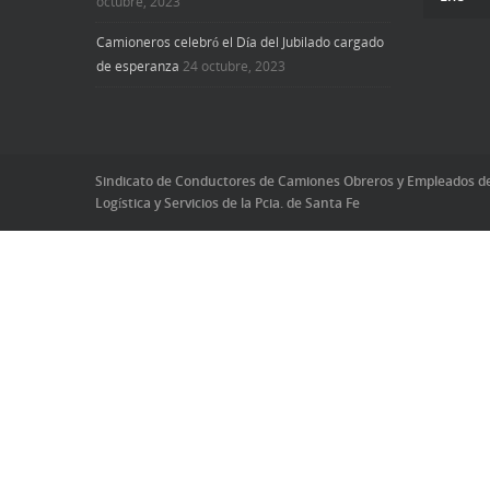
octubre, 2023
Camioneros celebró el Día del Jubilado cargado
de esperanza
24 octubre, 2023
Sindicato de Conductores de Camiones Obreros y Empleados d
Logística y Servicios de la Pcia. de Santa Fe