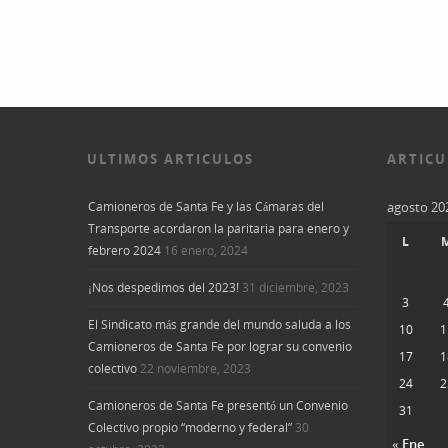
ULTIMOS ARTICULOS
ARTICU
Camioneros de Santa Fe y las Cámaras del
agosto 20
Transporte acordaron la paritaria para enero y
L
febrero 2024
16 enero, 2024
¡Nos despedimos del 2023!
31 diciembre, 2023
3
El Sindicato más grande del mundo saluda a los
10
1
Camioneros de Santa Fe por lograr su convenio
17
1
colectivo
22 noviembre, 2023
24
2
Camioneros de Santa Fe presentó un Convenio
31
Colectivo propio “moderno y federal”
30
« Ene