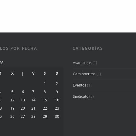
LOS POR FECHA
CATEGORÍAS
26
Asambleas
(1)
M
X
J
V
S
D
Camioneritos
(1)
1
2
Eventos
(1)
4
5
6
7
8
9
Sindicato
(5)
1
12
13
14
15
16
8
19
20
21
22
23
5
26
27
28
29
30