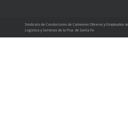
Sindicato de Conductores de Camiones Obreros y Empleados d
Logística y Servicios de la Pcia. de Santa Fe