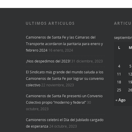
ULTIMOS ARTICULOS
ARTICU
Camioneros de Santa Fe y las Cámaras del
septiembr
Transporte acordaron la paritaria para enero y
L
M
febrero 2024
16 enero, 2024
¡Nos despedimos del 2023!
31 diciembre, 2023
4
5
El Sindicato más grande del mundo saluda a los
11
1
Camioneros de Santa Fe por lograr su convenio
18
1
colectivo
22 noviembre, 2023
25
2
Camioneros de Santa Fe presentó un Convenio
« Ago
Colectivo propio “moderno y federal”
30
octubre, 2023
Camioneros celebró el Día del Jubilado cargado
de esperanza
24 octubre, 2023