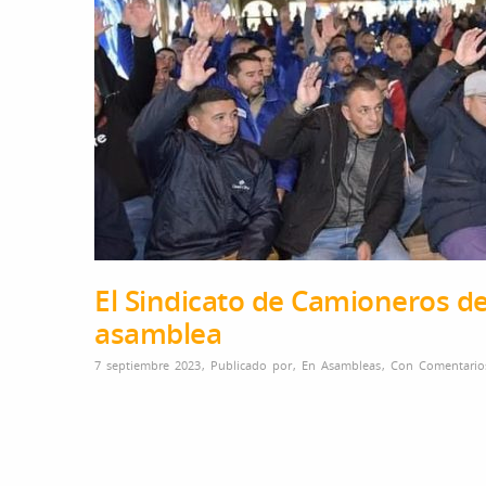
El Sindicato de Camioneros de
asamblea
7 septiembre 2023
,
Publicado por
,
En
Asambleas
,
Con
Comentario