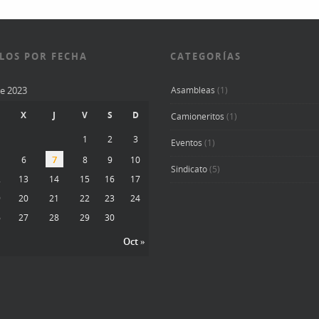
LOS POR FECHA
CATEGORÍAS
e 2023
Asambleas
(1)
X
J
V
S
D
Camioneritos
(1)
1
2
3
Eventos
(1)
7
6
8
9
10
Sindicato
(5)
2
13
14
15
16
17
9
20
21
22
23
24
6
27
28
29
30
Oct »