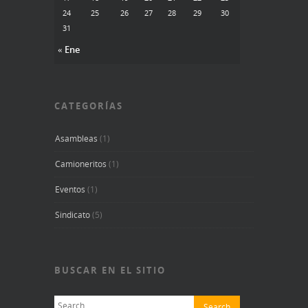
24
25
26
27
28
29
30
31
« Ene
CATEGORÍAS
Asambleas
(1)
Camioneritos
(1)
Eventos
(1)
Sindicato
(5)
BUSCAR EN EL SITIO