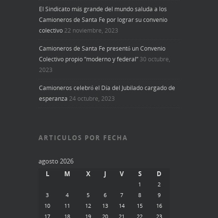
El Sindicato más grande del mundo saluda a los
Camioneros de Santa Fe por lograr su convenio
colectivo
22 noviembre, 2023
Camioneros de Santa Fe presentó un Convenio
Colectivo propio “moderno y federal”
30 octubre,
2023
Camioneros celebró el Día del Jubilado cargado de
esperanza
24 octubre, 2023
ARTICULOS POR FECHA
agosto 2026
L
M
X
J
V
S
D
1
2
3
4
5
6
7
8
9
10
11
12
13
14
15
16
17
18
19
20
21
22
23