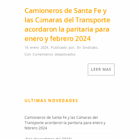
Camioneros de Santa Fe y
las Cámaras del Transporte
acordaron la paritaria para
enero y febrero 2024
16 enero 2024
,
Publicado por
,
En
Sindicato
,
Con
Comentarios desactivados
en Camioneros de Santa Fe y las
Cámaras del Transporte acordaron la
paritaria para enero y febrero 2024
LEER MAS
ULTIMAS NOVEDADES
Camioneros de Santa Fe y las Cámaras del
Transporte acordaron la paritaria para enero y
febrero 2024