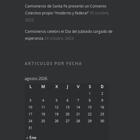
Camioneros de Santa Fe presentó un Convenio
Colectivo propio “moderno y federal”
30 octubre,
2023
Camioneros celebró el Día del Jubilado cargado de
esperanza
24 octubre, 2023
ARTICULOS POR FECHA
agosto 2026
L
M
X
J
V
S
D
1
2
3
4
5
6
7
8
9
10
11
12
13
14
15
16
17
18
19
20
21
22
23
24
25
26
27
28
29
30
31
« Ene