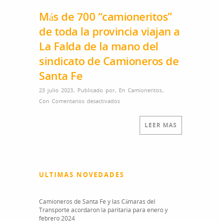
Más de 700 “camioneritos”
de toda la provincia viajan a
La Falda de la mano del
sindicato de Camioneros de
Santa Fe
23 julio 2023
,
Publicado por
,
En
Camioneritos
,
Con
Comentarios desactivados
en Más de 700 “camioneritos” de
toda la provincia viajan a La Falda
de la mano del sindicato de
LEER MAS
Camioneros de Santa Fe
ULTIMAS NOVEDADES
Camioneros de Santa Fe y las Cámaras del
Transporte acordaron la paritaria para enero y
febrero 2024