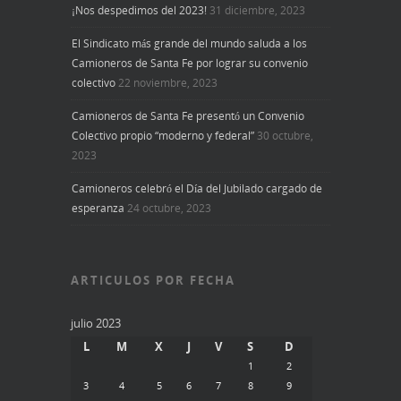
¡Nos despedimos del 2023!
31 diciembre, 2023
El Sindicato más grande del mundo saluda a los
Camioneros de Santa Fe por lograr su convenio
colectivo
22 noviembre, 2023
Camioneros de Santa Fe presentó un Convenio
Colectivo propio “moderno y federal”
30 octubre,
2023
Camioneros celebró el Día del Jubilado cargado de
esperanza
24 octubre, 2023
ARTICULOS POR FECHA
julio 2023
L
M
X
J
V
S
D
1
2
3
4
5
6
7
8
9