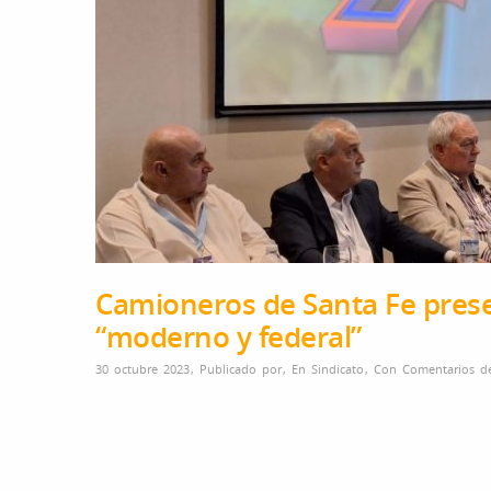
Camioneros de Santa Fe prese
“moderno y federal”
30 octubre 2023
,
Publicado por
,
En
Sindicato
,
Con
Comentarios de