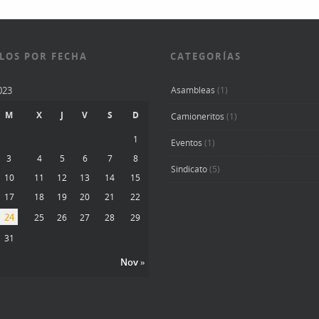
LOS POR FECHA
CATEGORÍAS
023
Asambleas
(1)
M
X
J
V
S
D
Camioneritos
(1)
1
Eventos
(1)
3
4
5
6
7
8
Sindicato
(5)
10
11
12
13
14
15
17
18
19
20
21
22
24
25
26
27
28
29
31
Nov »