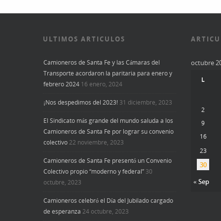
ULTIMOS ARTICULOS
ARTICU
Camioneros de Santa Fe y las Cámaras del
octubre 2
Transporte acordaron la paritaria para enero y
L
febrero 2024
16 enero, 2024
¡Nos despedimos del 2023!
31 diciembre, 2023
2
El Sindicato más grande del mundo saluda a los
9
Camioneros de Santa Fe por lograr su convenio
16
colectivo
22 noviembre, 2023
23
Camioneros de Santa Fe presentó un Convenio
30
Colectivo propio “moderno y federal”
30
« Sep
octubre, 2023
Camioneros celebró el Día del Jubilado cargado
de esperanza
24 octubre, 2023